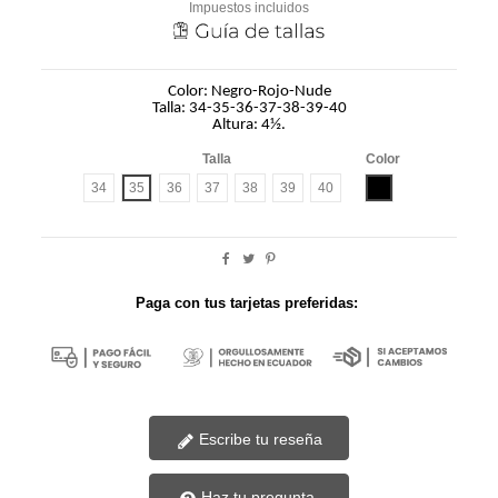
Impuestos incluidos
Color: Negro-Rojo-Nude
Talla: 34-35-36-37-38-39-40
Altura: 4½.
Talla
Color
Negro
34
35
36
37
38
39
40
Paga con tus tarjetas preferidas:
Escribe tu reseña
Haz tu pregunta.